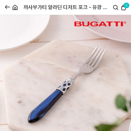
0
까사부가티 알라딘 디저트 포크 - 유광 블
루