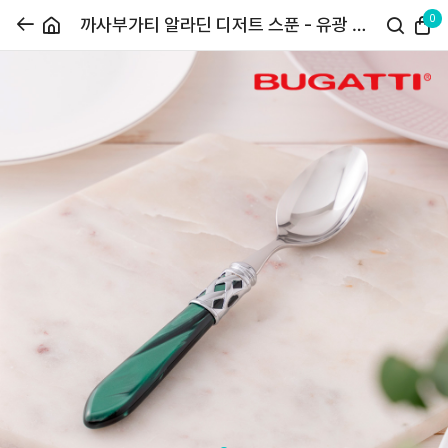
0
까사부가티 알라딘 디저트 스푼 - 유광 그
린