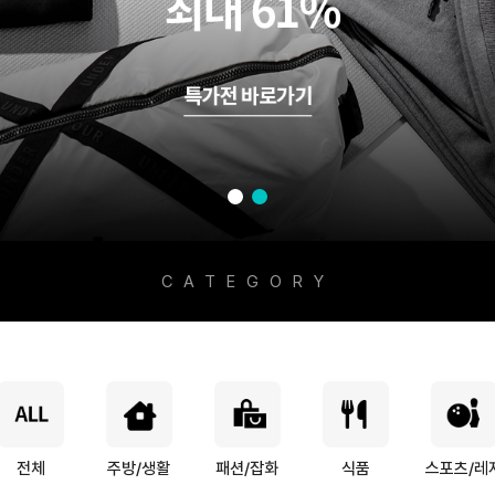
CATEGORY
전체
주방/생활
패션/잡화
식품
스포츠/레